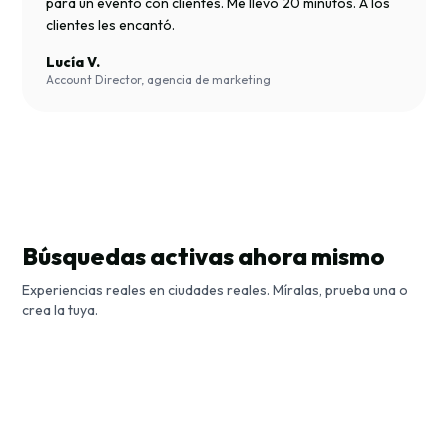
para un evento con clientes. Me llevó 20 minutos. A los
clientes les encantó.
Lucía V.
Account Director, agencia de marketing
Búsquedas activas ahora mismo
Experiencias reales en ciudades reales. Míralas, prueba una o
La Carrera de Horta
crea la tuya.
Un paseo por la historia de Roma
Bruselas, Bélgica
Art Nouveau en Bruselas
Roma, Italia
Bruselas, Bélgica
Carrera Competitiva
Guía de la Ciudad
Carrera Competitiva