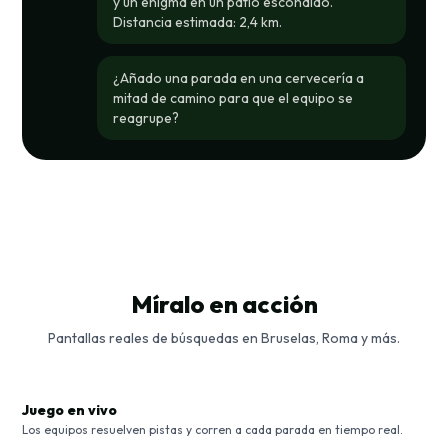
y un enigma en un patio escondido.
Distancia estimada: 2,4 km.
¿Añado una parada en una cervecería a
mitad de camino para que el equipo se
reagrupe?
Míralo en acción
Pantallas reales de búsquedas en Bruselas, Roma y más.
Juego en vivo
Los equipos resuelven pistas y corren a cada parada en tiempo real.