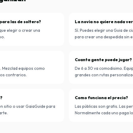
para las de soltero?
La novia no quiere nada ve
que elegir o crear una
Sí. Puedes elegir una Guia de 
po.
para crear una despedida sin e
Cuanta gente puede jugar?
a. Mezclad equipos como
De 6 a 30 va comodisimo. Equ
pos contrarios.
grandes con rutas personalizada
a?
Como funciona el precio?
en sitio o usar GaiaGuide para
Las públicas son gratis. Las p
arte.
Normalmente cada uno paga lo q