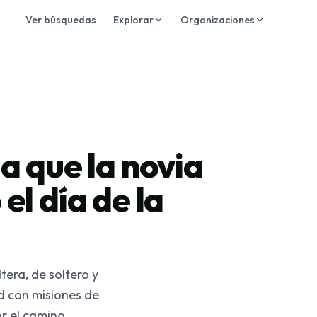
Ver búsquedas
Explorar
Organizaciones
a que la novia
el día de la
era, de soltero y
d con misiones de
r el camino.