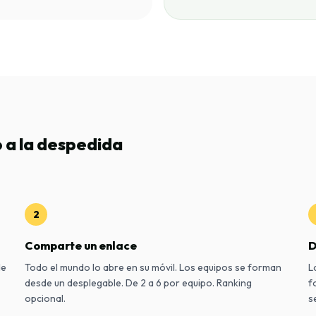
o a la despedida
2
Comparte un enlace
D
de
Todo el mundo lo abre en su móvil. Los equipos se forman
L
desde un desplegable. De 2 a 6 por equipo. Ranking
f
opcional.
s