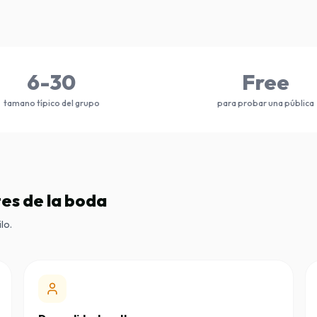
6-30
Free
tamano típico del grupo
para probar una pública
tes de la boda
lo.