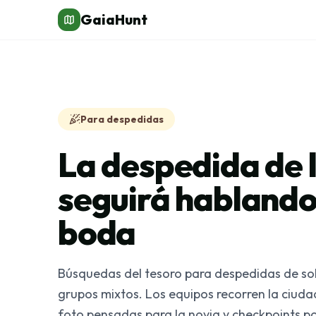
GaiaHunt
Para despedidas
La despedida de l
seguirá hablando 
boda
Búsquedas del tesoro para despedidas de solt
grupos mixtos. Los equipos recorren la ciuda
foto pensadas para la novia y checkpoints po