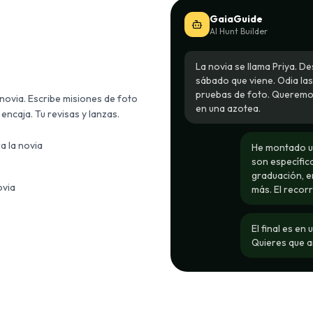
GaiaGuide
AI Hunt Builder
La novia se llama Priya. D
sábado que viene. Odia la
pruebas de foto. Queremos
 novia. Escribe misiones de foto
en una azotea.
encaja. Tu revisas y lanzas.
a la novia
He montado un
son específic
graduación, e
ovia
más. El recorr
El final es en
Quieres que a