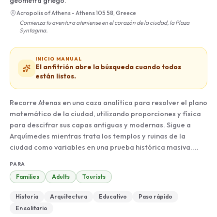
geómetra griego.
Acropolis of Athens - Athens 105 58, Greece
Comienza tu aventura ateniense en el corazón de la ciudad, la Plaza
Syntagma.
INICIO MANUAL
El anfitrión abre la búsqueda cuando todos
están listos.
Recorre Atenas en una caza analítica para resolver el plano
matemático de la ciudad, utilizando proporciones y física
para descifrar sus capas antiguas y modernas. Sigue a
Arquímedes mientras trata los templos y ruinas de la
ciudad como variables en una prueba histórica masiva.
Descubre por qué un octágono es el puente entre la tierra
PARA
y el cielo o cómo una isla remota apareció en las laderas
Families
Adults
Tourists
de la Acrópolis. Esta ruta cubre seis kilómetros,
moviéndose desde las alturas de la ciudadela hasta el
Historia
Arquitectura
Educativo
Paso rápido
parlamento moderno.
En solitario