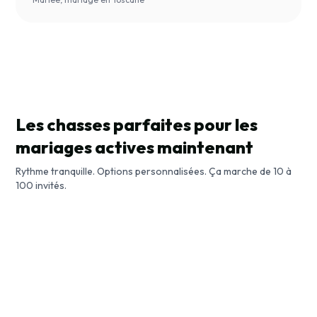
Les chasses parfaites pour les
mariages actives maintenant
Rythme tranquille. Options personnalisées. Ça marche de 10 à
Une balade dans l'histoire de Rome
100 invités.
Art nouveau à Bruxelles
Rome, Italie
Les betes cachées de Barcelone
Bruxelles, Belgique
Barcelone, Espagne
Guide de ville
Quete d'exploration
Guide de ville