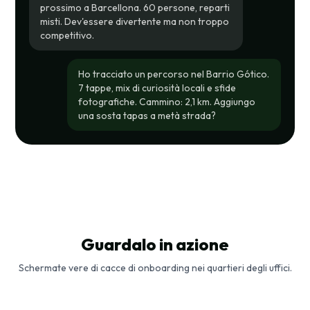
prossimo a Barcellona. 60 persone, reparti
misti. Dev'essere divertente ma non troppo
competitivo.
Ho tracciato un percorso nel Barrio Gótico.
7 tappe, mix di curiosità locali e sfide
fotografiche. Cammino: 2,1 km. Aggiungo
una sosta tapas a metà strada?
Guardalo in azione
Schermate vere di cacce di onboarding nei quartieri degli uffici.