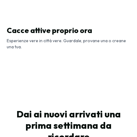
Cacce attive proprio ora
Esperienze vere in città vere. Guardale, provane una o creane
La Corsa di Horta
una tua.
Una passeggiata nella storia di Roma
Bruxelles, Belgio
Art Nouveau a Bruxelles
Roma, Italia
Bruxelles, Belgio
Gara Competitiva
Guida della Città
Gara Competitiva
Dai ai nuovi arrivati una
prima settimana da
ricordare