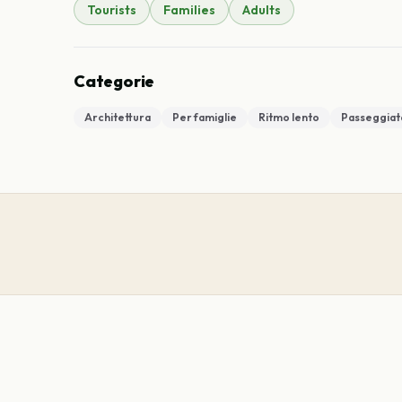
Tourists
Families
Adults
Categorie
Architettura
Per famiglie
Ritmo lento
Passeggiat